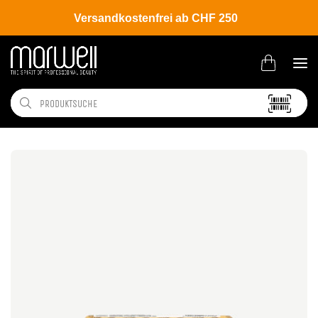
Versandkostenfrei ab CHF 250
Shop
Brands
Davines
New Essential Haircare