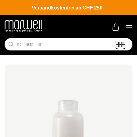
Versandkostenfrei ab CHF 250
Shop
Brands
Davines
New Essential Haircare