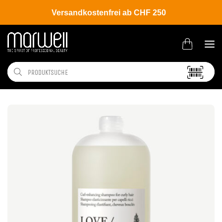
Versandkostenfrei ab CHF 250
Shop
Brands
Davines
New Essential Haircare