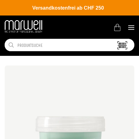
Versandkostenfrei ab CHF 250
Shop
Brands
Davines
New Essential Haircare