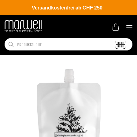
Versandkostenfrei ab CHF 250
Shop
Brands
Davines
New Essential Haircare