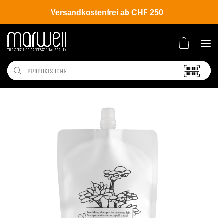
Versandkostenfrei ab CHF 250
Shop
Brands
Davines
New Essential Haircare