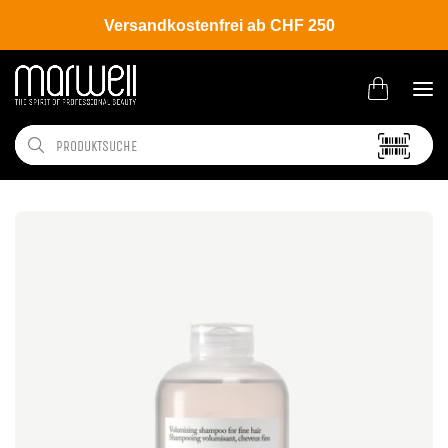
Versandkostenfrei ab CHF 250
Shop
Brands
Davines
New Essential Haircare