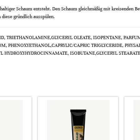
chhaltiger Schaum entsteht. Den Schaum gleichmäßig mit kreisenden Be
 diese gründlich ausspülen.
CID, TRIETHANOLAMINE,GLYCERYL OLEATE, ISOPENTANE, PARFUM
M, PHENOXYETHANOL,CAPRYLIC/CAPRIC TRIGLYCERIDE, PHYSALI
TYL HYDROXYHYDROCINNAMATE, ISOBUTANE,GLYCERYL STEARATE