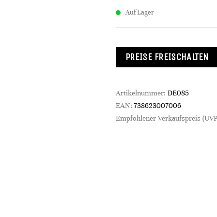
Auf Lager
PREISE FREISCHALTEN
Artikelnummer:
DE085
EAN:
738623007006
Empfohlener Verkaufspreis (UVP