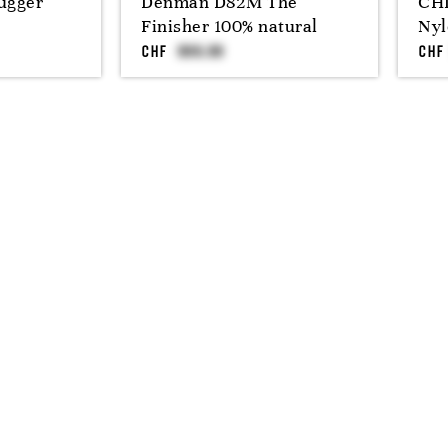
ugger
Denman D82M The
CHI
Finisher 100% natural
Nyl
CHF
CHF