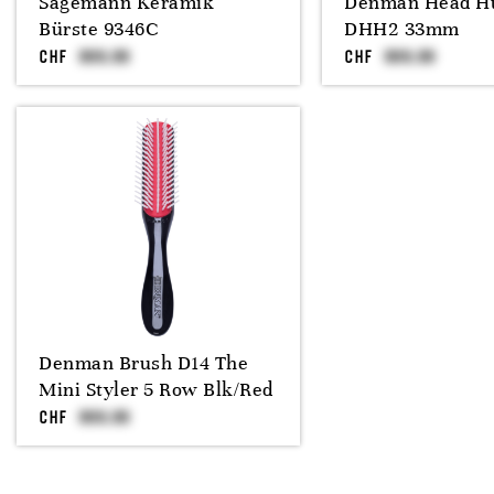
Sägemann Keramik
Denman Head H
Bürste 9346C
DHH2 33mm
CHF
CHF
Denman Brush D14 The
Mini Styler 5 Row Blk/Red
CHF