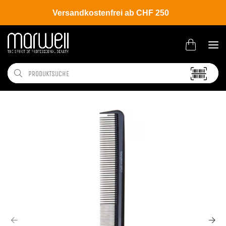
Versandkostenfrei ab CHF 250
Shop
Brands
Denman