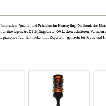
 Innovation, Qualität und Präzision im Haarstyling. Die ikonische Bü
e für ihre legendäre D3-Stylingbürste. Ob Locken definieren, Volumen s
as passende Tool. Entwickelt mit Experten – gemacht für Profis und H