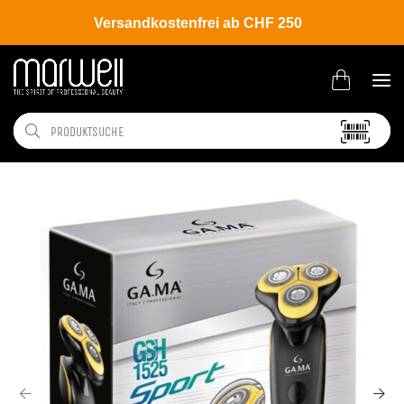
Versandkostenfrei ab CHF 250
Shop
Brands
GA.MA