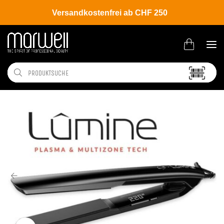
Versandkostenfrei ab CHF 250
Shop
Brands
GA.MA