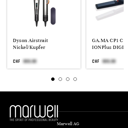
Dyson Airstrait
GA.MA CP1 C
Nickel/Kupfer
IONPlus DIGITA
CHF
CHF
Marwell AG