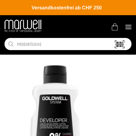
Versandkostenfrei ab CHF 250
Shop
Brands
Goldwell