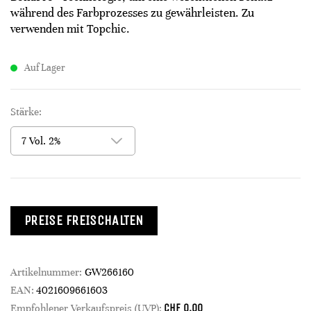
während des Farbprozesses zu gewährleisten. Zu
verwenden mit Topchic.
Auf Lager
Stärke:
PREISE FREISCHALTEN
Artikelnummer:
GW266160
EAN:
4021609661603
CHF
0.00
Empfohlener Verkaufspreis (UVP):