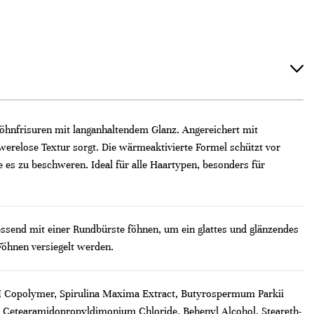
Föhnfrisuren mit langanhaltendem Glanz. Angereichert mit
hwerelose Textur sorgt. Die wärmeaktivierte Formel schützt vor
e es zu beschweren. Ideal für alle Haartypen, besonders für
essend mit einer Rundbürste föhnen, um ein glattes und glänzendes
Föhnen versiegelt werden.
DI Copolymer, Spirulina Maxima Extract, Butyrospermum Parkii
yl Cetearamidopropyldimonium Chloride, Behenyl Alcohol, Steareth-