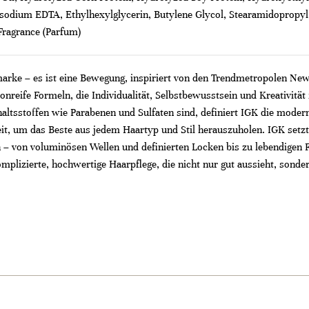
isodium EDTA, Ethylhexylglycerin, Butylene Glycol, Stearamidopropy
ragrance (Parfum)
marke – es ist eine Bewegung, inspiriert von den Trendmetropolen N
alonreife Formeln, die Individualität, Selbstbewusstsein und Kreativitä
nhaltsstoffen wie Parabenen und Sulfaten sind, definiert IGK die moder
t, um das Beste aus jedem Haartyp und Stil herauszuholen. IGK setzt T
– von voluminösen Wellen und definierten Locken bis zu lebendigen 
omplizierte, hochwertige Haarpflege, die nicht nur gut aussieht, sonde