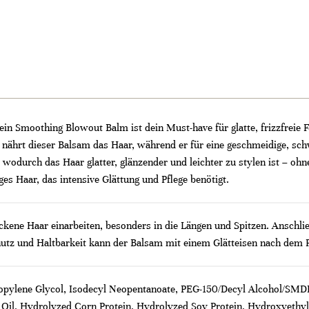
ein Smoothing Blowout Balm ist dein Must-have für glatte, frizzfreie 
d nährt dieser Balsam das Haar, während er für eine geschmeidige, sc
 wodurch das Haar glatter, glänzender und leichter zu stylen ist – ohn
es Haar, das intensive Glättung und Pflege benötigt.
ckene Haar einarbeiten, besonders in die Längen und Spitzen. Anschli
hutz und Haltbarkeit kann der Balsam mit einem Glätteisen nach dem 
ropylene Glycol, Isodecyl Neopentanoate, PEG-150/Decyl Alcohol/SM
ed Oil, Hydrolyzed Corn Protein, Hydrolyzed Soy Protein, Hydroxyeth