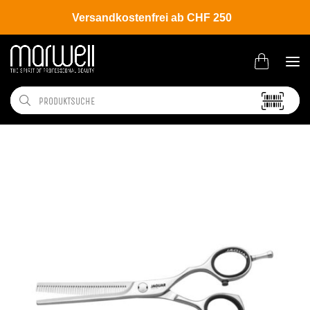
Versandkostenfrei ab CHF 250
Shop
Brands
Jaguar
Gold Line