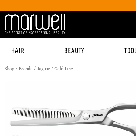
HAIR
BEAUTY
TOO
Shop
Brands
Jaguar
Gold Line