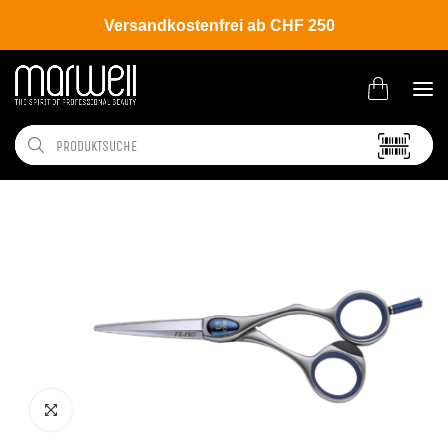
Versandkostenfrei ab CHF 250
Shop
Brands
Joewell