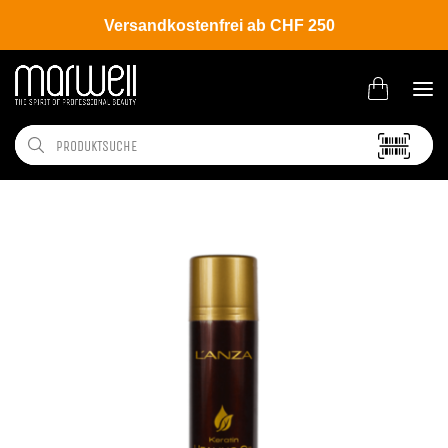
Versandkostenfrei ab CHF 250
Shop
Brands
L'ANZA
Keratin Healing Oil