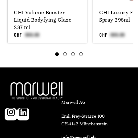
CHI Volume Booster
CHI Luxury Fle
Liquid Bodyfying Glaze
Spray 296ml
237 ml
CHF
CHF
Marwell AG
Emil Frey-Strasse 100
CH-4142 Münchenstein
info@marwell.ch