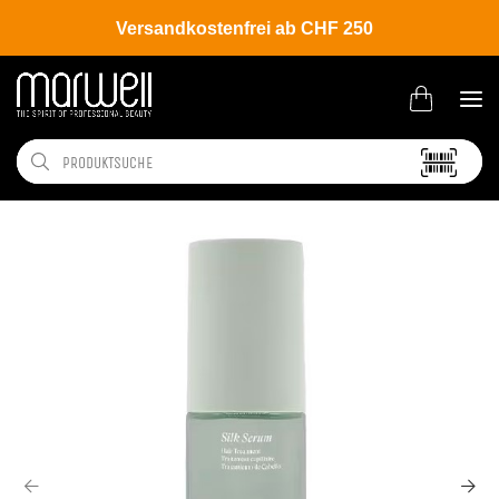
Versandkostenfrei ab CHF 250
Shop
Brands
L'ANZA
Strength