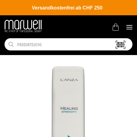
Versandkostenfrei ab CHF 250
Shop
Brands
L'ANZA
Strength