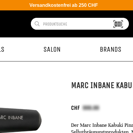
Versandkostenfrei ab 250 CHF
LS
SALON
BRANDS
MARC INBANE KABU
CHF
Der Marc Inbane Kabuki Pinse
Selbstbräunungsprodukten. M