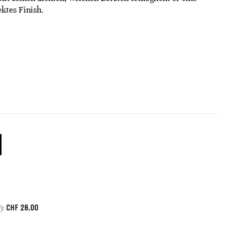
ktes Finish.
CHF
28.00
):