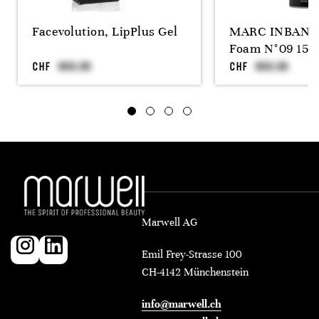
Facevolution, LipPlus Gel
MARC INBANE 
Foam N°09 150
CHF
CHF
Marwell AG
Emil Frey-Strasse 100
CH-4142 Münchenstein
info@marwell.ch