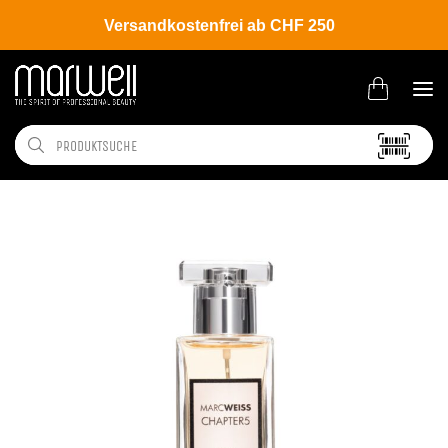
Versandkostenfrei ab CHF 250
Shop
Brands
Marc Weiss