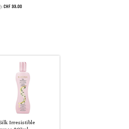
CHF
33.00
):
Silk Irresistible