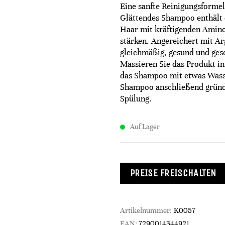
Eine sanfte Reinigungsforme
Glättendes Shampoo enthält
Haar mit kräftigenden Aminos
stärken. Angereichert mit Ar
gleichmäßig, gesund und ge
Massieren Sie das Produkt in
das Shampoo mit etwas Wasse
Shampoo anschließend gründ
Spülung.
Auf Lager
PREISE FREISCHALTEN
Artikelnummer:
K0057
EAN:
7290014344921