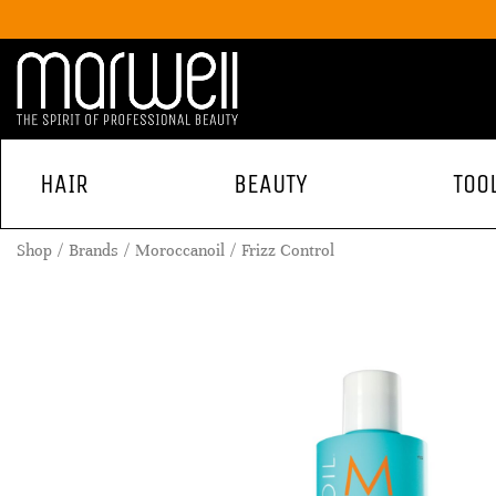
HAIR
BEAUTY
TOO
Shop
Brands
Moroccanoil
Frizz Control