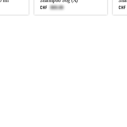
0 ml
Shampoo 56g (A)
Sha
CHF
CHF