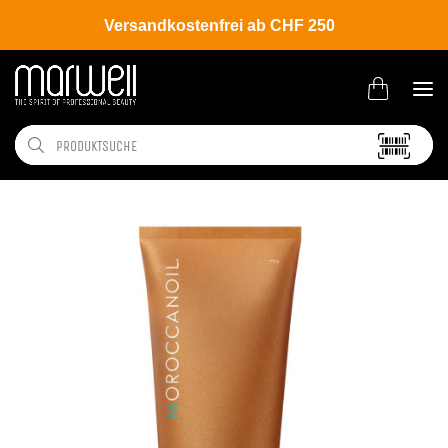
Versandkostenfrei ab CHF 250
Shop
Brands
Moroccanoil