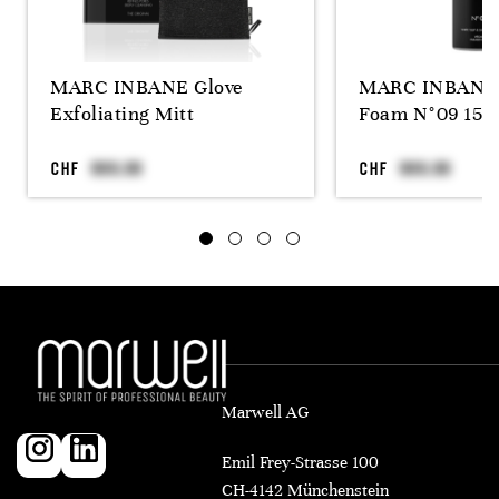
MARC INBANE Glove
MARC INBANE 
Exfoliating Mitt
Foam N°09 150
CHF
CHF
Marwell AG
Emil Frey-Strasse 100
CH-4142 Münchenstein