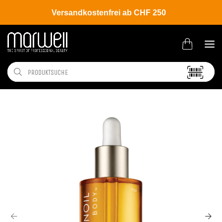
Versandkostenfrei ab CHF 250
Shop
Brands
Moroccanoil