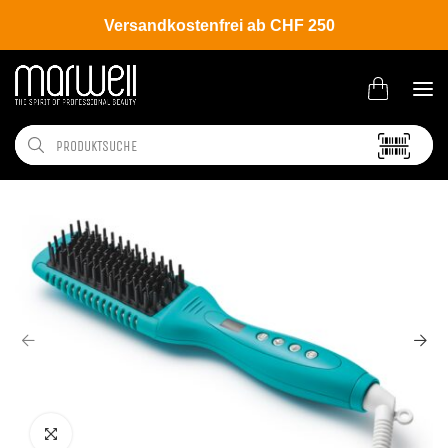
Versandkostenfrei ab CHF 250
Shop
Brands
Moroccanoil