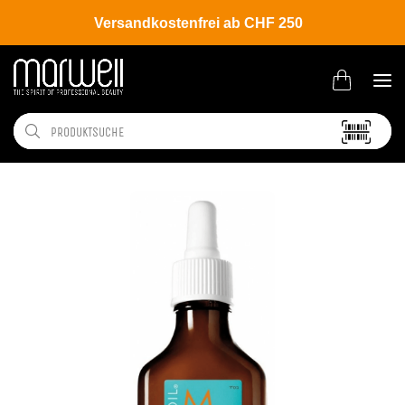
Versandkostenfrei ab CHF 250
Shop
Brands
Moroccanoil
Scalp