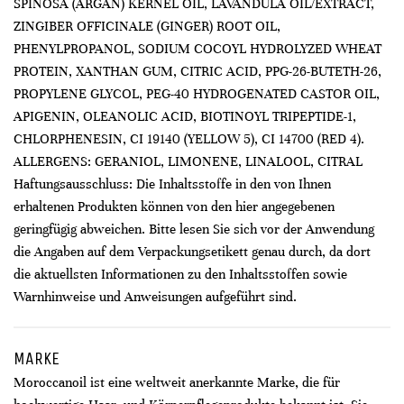
SPINOSA (ARGAN) KERNEL OIL, LAVANDULA OIL/EXTRACT,
ZINGIBER OFFICINALE (GINGER) ROOT OIL,
PHENYLPROPANOL, SODIUM COCOYL HYDROLYZED WHEAT
PROTEIN, XANTHAN GUM, CITRIC ACID, PPG-26-BUTETH-26,
PROPYLENE GLYCOL, PEG-40 HYDROGENATED CASTOR OIL,
APIGENIN, OLEANOLIC ACID, BIOTINOYL TRIPEPTIDE-1,
CHLORPHENESIN, CI 19140 (YELLOW 5), CI 14700 (RED 4).
ALLERGENS: GERANIOL, LIMONENE, LINALOOL, CITRAL
Haftungsausschluss: Die Inhaltsstoffe in den von Ihnen
erhaltenen Produkten können von den hier angegebenen
geringfügig abweichen. Bitte lesen Sie sich vor der Anwendung
die Angaben auf dem Verpackungsetikett genau durch, da dort
die aktuellsten Informationen zu den Inhaltsstoffen sowie
Warnhinweise und Anweisungen aufgeführt sind.
MARKE
Moroccanoil ist eine weltweit anerkannte Marke, die für