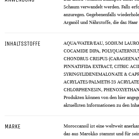
Schaum verwandelt werden. Falls erf
anzuregen. Gegebenenfalls wiederhol
Arganöl und Nährstoffe, die das Haar
INHALTSSTOFFE
AQUA/WATER/EAU, SODIUM LAURO
COCAMIDE DIPA, POLYQUATERNIUM
CHONDRUS CRISPUS (CARAGEENAN
PINNATIFIDA EXTRACT, CITRIC AC
SYRINGYLIDENEMALONATE & CAPRY
ACRYLATES/PALMETH-25 ACRYLATE
CHLORPHENESIN, PHENOXYETHANOL, 
Produkten können von den hier angege
aktuellsten Informationen zu den Inh
MARKE
Moroccanoil ist eine weltweit anerka
das aus Marokko stammt und für seine