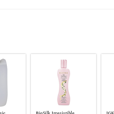
sic
BioSilk Irresistible
IG