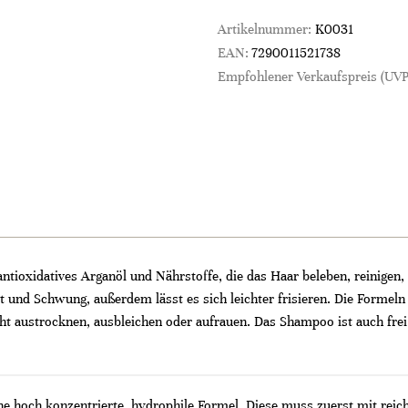
Artikelnummer:
K0031
EAN:
7290011521738
Empfohlener Verkaufspreis (UVP
tioxidatives Arganöl und Nährstoffe, die das Haar beleben, reinigen
und Schwung, außerdem lässt es sich leichter frisieren. Die Formeln si
ht austrocknen, ausbleichen oder aufrauen. Das Shampoo ist auch fre
 hoch konzentrierte, hydrophile Formel. Diese muss zuerst mit reichl