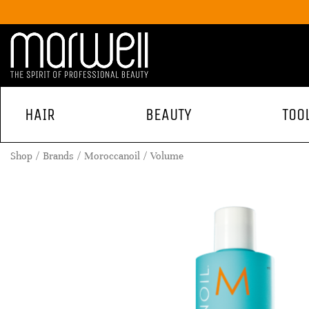
HAIR
BEAUTY
TOO
Shop
Brands
Moroccanoil
Volume