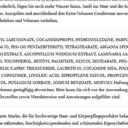
orderlich, fügen Sie noch mehr Wasser hinzu. Sanft ins Haar und di
en. Ausspülen und anschließend den Extra Volumen Conditioner anwen
 beleben und Volumen verleihen.
YL SARCOSINATE, COCAMIDOPROPYL HYDROXYSULTAINE, PARFU
-70, PEG-150 PENTAERYTHRITYL TETRASTEARATE, ARGANIA SPIN
) EXTRACT, ASCOPHYLLUM NODOSUM EXTRACT, LAMINARIA SA
ID, TOCOPHEROL, RETINYL PALMITATE, GLYCOL DISTEARATE, PEG
LIC/CAPRIC TRIGLYCERIDE, LAURETH-10, COCAMIDE MEA, POLY
 COPOLYMER, LINOLEIC ACID, DIPROPYLENE GLYCOL, PROPYLEN
POTASSIUM SORBATE, SODIUM BENZOATE. MOEVS01 Haftungsausschl
benen geringfügig abweichen. Bitte lesen Sie sich vor der Anwendung
altsstoffen sowie Warnhinweise und Anweisungen aufgeführt sind.
nnte Marke, die für hochwertige Haar- und Körperpflegeprodukte bekan
 nährenden, feuchtigkeitsspendenden und schützenden Eigenschaften 