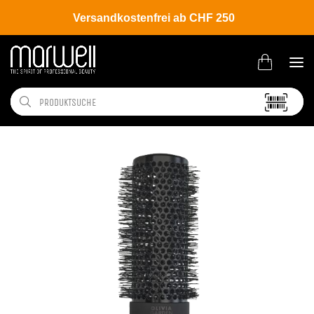
Versandkostenfrei ab CHF 250
Shop
Brands
Olivia Garden