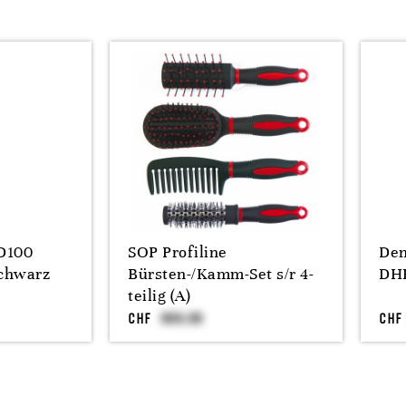
D100
SOP Profiline
Den
schwarz
Bürsten-/Kamm-Set s/r 4-
DH
teilig (A)
CHF
CHF