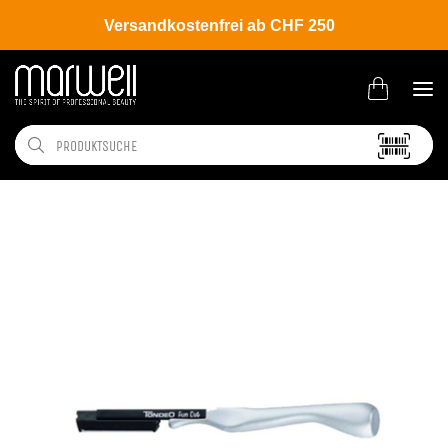
Versandkostenfrei ab CHF 250
Shop
Brands
Tondeo