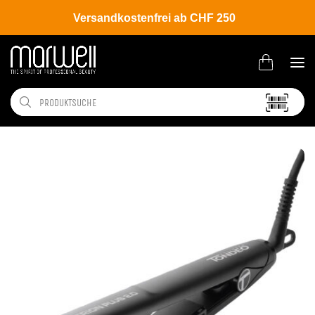
Versandkostenfrei ab CHF 250
Shop
Brands
Tondeo