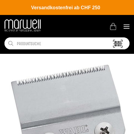
Versandkostenfrei ab CHF 250
Shop
Brands
Wahl