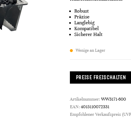
Robust
Präzise
Langlebig
Kompatibel
Sicherer Halt
Wenige an Lager
PREISE FREISCHALTEN
Artikelnummer:
WW3171-600
EAN:
4015110072331
Empfohlener Verkaufspreis (UVP