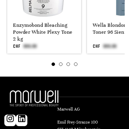
Enzymobond Bleaching
Wella Blondor
Powder White Plexy Tone
Toner 96 Sienn
2 kg
CHF
CHF
Marwell AG
Emil Frey-Strasse 100