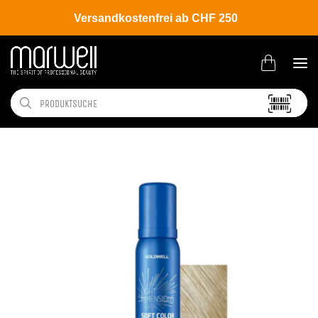
Versandkostenfrei ab CHF 250
Shop
Hair
Coloration
Effekte | Auffrischung