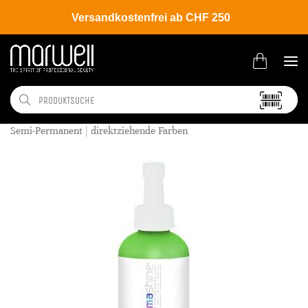
Versandkostenfrei ab CHF 250
Shop
Hair
Coloration
Semi-Permanent | direktziehende Farben