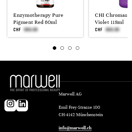
Enzymotherapy Pure
CHI Chromashi
Pigment Red 60ml
Violet 118ml
CHF
CHF
Marwell AG
Emil Frey-Strasse 100
CH-4142 Münchenstein
info@marwell.ch