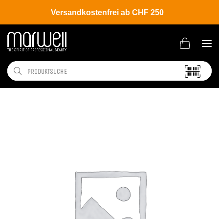
Versandkostenfrei ab CHF 250
Shop
Hair
Haartechnologien
Sets