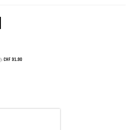
CHF
31.90
):