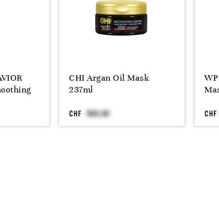
AVIOR
CHI Argan Oil Mask
WP 
moothing
237ml
Mas
CHF
CHF