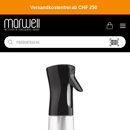
Versandkostenfrei ab CHF 250
Shop
Salon
Accessoire | Diverses Zubehör