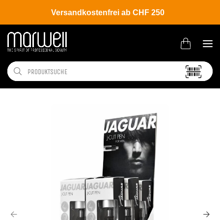
Versandkostenfrei ab CHF 250
Shop
Salon
Display | Aufsteller