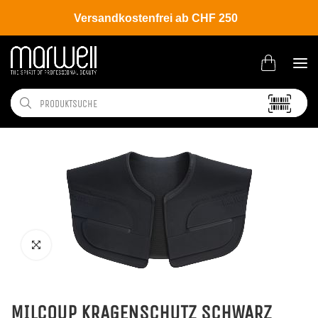
Versandkostenfrei ab CHF 250
Shop
Salon
Umhänge | Handtücher
MILCOUP KRAGENSCHUTZ SCHWARZ