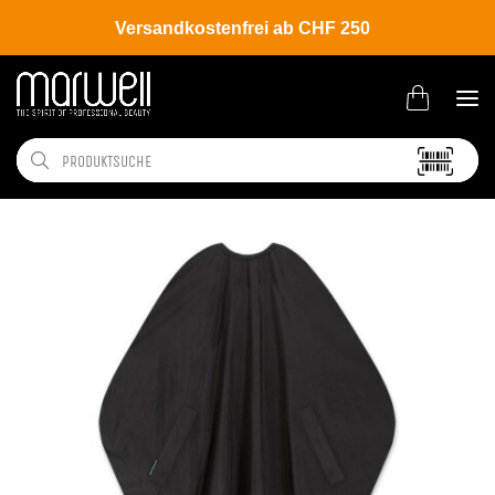
Versandkostenfrei ab CHF 250
Shop
Salon
Umhänge | Handtücher