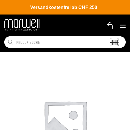
Versandkostenfrei ab CHF 250
Shop
Tools
Bürsten | Kämme
Bürsten