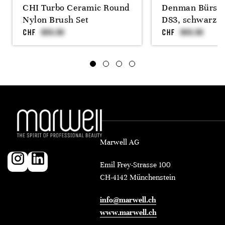
CHI Turbo Ceramic Round
Denman Bürste
Nylon Brush Set
D83, schwarz
CHF
CHF
Marwell AG
Emil Frey-Strasse 100
CH-4142 Münchenstein
info@marwell.ch
www.marwell.ch