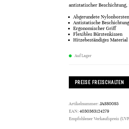
antistatischer Beschichtung,
Abgerundete Nylonborste
Antistatische Beschichtun
Ergonomischer Griff
Flexibles Bürstenkissen
Hitzebeständiges Material
Auf Lager
PREISE FREISCHALTEN
Artikelnummer:
JA880085
EAN:
4030363124279
Empfohlener Verkaufspreis (UVP