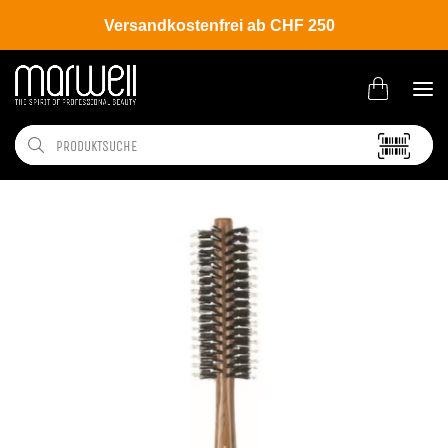
Versandkostenfrei ab CHF 250
Shop
Tools
Bürsten | Kämme
Bürsten