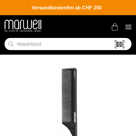
Versandkostenfrei ab CHF 250
Shop
Tools
Bürsten | Kämme
Kämme