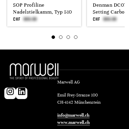
SOP Profiline
Denman DC07 
Nadelstielkamm, Typ 510
Setting Carbon
CHF
CHF
Marwell AG
Emil Frey-Strasse 100
CH-4142 Münchenstein
info@marwell.ch
www.marwell.ch