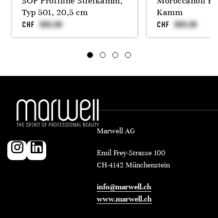
SOP Profiline Stielkamm,
Moroccanoil En
Typ 501, 20,5 cm
Kamm
CHF
CHF
Marwell AG
Emil Frey-Strasse 100
CH-4142 Münchenstein
info@marwell.ch
www.marwell.ch